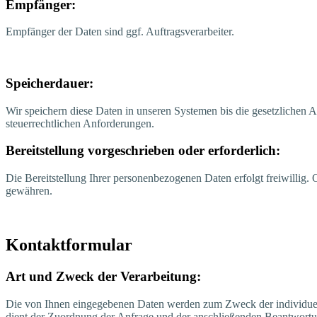
Emp­fän­ger:
Emp­fän­ger der Daten sind ggf. Auftragsverarbeiter.
Spei­cher­dau­er:
Wir spei­chern die­se Daten in unse­ren Sys­te­men bis die gesetz­li­chen A
steu­er­recht­li­chen Anforderungen.
Bereit­stel­lung vor­ge­schrie­ben oder erforderlich:
Die Bereit­stel­lung Ihrer per­so­nen­be­zo­ge­nen Daten erfolgt frei­wil­li
gewähren.
Kon­takt­for­mu­lar
Art und Zweck der Verarbeitung:
Die von Ihnen ein­ge­ge­be­nen Daten wer­den zum Zweck der indi­vi­du­el­
dient der Zuord­nung der Anfra­ge und der anschlie­ßen­den Beant­wor­tun