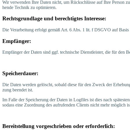
Wir ver­wen­den Ihre Daten nicht, um Rück­schlüs­se auf Ihre Per­son zu zie­h
hen­de Tech­nik zu optimieren.
Rechts­grund­la­ge und berech­tig­tes Interesse:
Die Ver­ar­bei­tung erfolgt gemäß Art. 6 Abs. 1 lit. f DSGVO auf Basis unse­r
Emp­fän­ger:
Emp­fän­ger der Daten sind ggf. tech­ni­sche Dienst­leis­ter, die für den Be
Spei­cher­dau­er:
Die Daten wer­den gelöscht, sobald die­se für den Zweck der Erhe­bung nich
zung been­det ist.
Im Fal­le der Spei­che­rung der Daten in Log­files ist dies nach spä­tes­te
sodass eine Zuord­nung des auf­ru­fen­den Cli­ents nicht mehr mög­lich is
Bereit­stel­lung vor­ge­schrie­ben oder erforderlich: