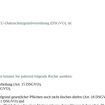
 der EU-Daten­schutz­grund­ver­ord­nung (DSGVO), ist:
ten kön­nen Sie jeder­zeit fol­gen­de Rech­te ausüben:
­ar­bei­tung (Art. 15 DSGVO),
 DSGVO),
,
auf­grund gesetz­li­cher Pflich­ten noch nicht löschen dür­fen (Art. 18 DS
t. 21 DSGVO) und