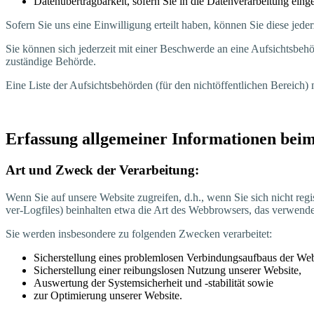
Daten­über­trag­bar­keit, sofern Sie in die Daten­ver­ar­bei­tung e
Sofern Sie uns eine Ein­wil­li­gung erteilt haben, kön­nen Sie die­se jed
Sie kön­nen sich jeder­zeit mit einer Beschwer­de an eine Auf­sichts­be­hör­
zustän­di­ge Behörde.
Eine Lis­te der Auf­sichts­be­hör­den (für den nicht­öf­fent­li­chen Bereich
Erfas­sung all­ge­mei­ner Infor­ma­tio­nen b
Art und Zweck der Verarbeitung:
Wenn Sie auf unse­re Web­site zugrei­fen, d.h., wenn Sie sich nicht regis­tri
ver-Log­files) beinhal­ten etwa die Art des Web­brow­sers, das ver­wen­de
Sie wer­den ins­be­son­de­re zu fol­gen­den Zwe­cken verarbeitet:
Sicher­stel­lung eines pro­blem­lo­sen Ver­bin­dungs­auf­baus der We
Sicher­stel­lung einer rei­bungs­lo­sen Nut­zung unse­rer Website,
Aus­wer­tung der Sys­tem­si­cher­heit und -sta­bi­li­tät sowie
zur Opti­mie­rung unse­rer Website.