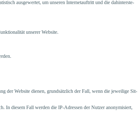
tisch aus­ge­wer­tet, um unse­ren Inter­net­auf­tritt und die dahin­ter­ste­
k­tio­na­li­tät unse­rer Website.
werden.
g der Web­site die­nen, grund­sätz­lich der Fall, wenn die jewei­li­ge Sit­
ich. In die­sem Fall wer­den die IP-Adres­sen der Nut­zer anony­mi­siert,