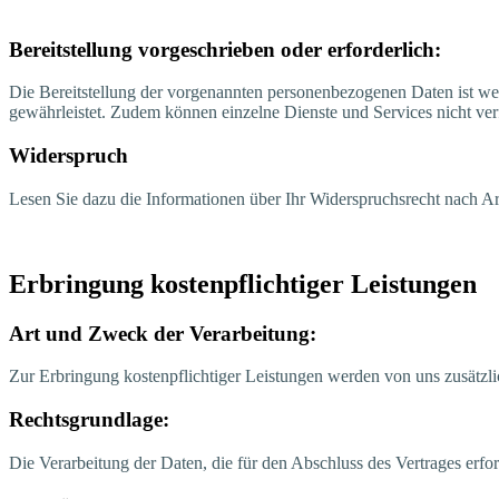
Bereit­stel­lung vor­ge­schrie­ben oder erforderlich:
Die Bereit­stel­lung der vor­ge­nann­ten per­so­nen­be­zo­ge­nen Daten ist w
gewähr­leis­tet. Zudem kön­nen ein­zel­ne Diens­te und Ser­vices nicht ver­
Wider­spruch
Lesen Sie dazu die Infor­ma­tio­nen über Ihr Wider­spruchs­recht nach 
Erbrin­gung kos­ten­pflich­ti­ger Leistungen
Art und Zweck der Verarbeitung:
Zur Erbrin­gung kos­ten­pflich­ti­ger Leis­tun­gen wer­den von uns zusätz­
Rechts­grund­la­ge:
Die Ver­ar­bei­tung der Daten, die für den Abschluss des Ver­tra­ges erfor