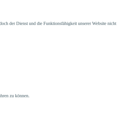
edoch der Dienst und die Funk­ti­ons­fä­hig­keit unse­rer Web­site nicht
füh­ren zu können.