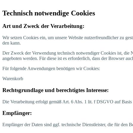
Tech­nisch not­wen­di­ge Cookies
Art und Zweck der Verarbeitung:
Wir set­zen Coo­kies ein, um unse­re Web­site nut­zer­freund­li­cher zu gestal
den kann.
Der Zweck der Ver­wen­dung tech­nisch not­wen­di­ger Coo­kies ist, die Nut
ange­bo­ten wer­den. Für die­se ist es erfor­der­lich, dass der Brow­ser a
Für fol­gen­de Anwen­dun­gen benö­ti­gen wir Cookies:
Waren­korb
Rechts­grund­la­ge und berech­tig­tes Interesse:
Die Ver­ar­bei­tung erfolgt gemäß Art. 6 Abs. 1 lit. f DSGVO auf Basis unse
Emp­fän­ger:
Emp­fän­ger der Daten sind ggf. tech­ni­sche Dienst­leis­ter, die für den Be