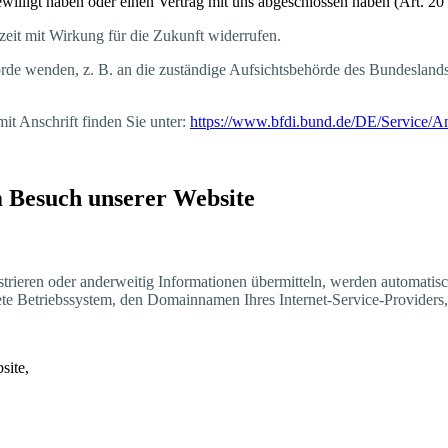
in­ge­wil­ligt haben oder einen Ver­trag mit uns abge­schlos­sen haben (Art
er­zeit mit Wir­kung für die Zukunft widerrufen.
de wen­den, z. B. an die zustän­di­ge Auf­sichts­be­hör­de des Bun­des­lands I
) mit Anschrift fin­den Sie unter:
https://www.bfdi.bund.de/DE/Service/A
eim Besuch unse­rer Website
e­ren oder ander­wei­tig Infor­ma­tio­nen über­mit­teln, wer­den auto­ma­tisch
­te Betriebs­sys­tem, den Domain­na­men Ihres Inter­net-Ser­vice-Pro­vi­der
bsite,