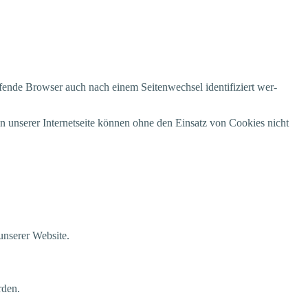
u­fen­de Brow­ser auch nach einem Sei­ten­wech­sel iden­ti­fi­ziert wer­
 unse­rer Inter­net­sei­te kön­nen ohne den Ein­satz von Coo­kies nicht
 unse­rer Website.
erden.