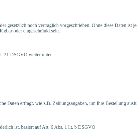
eder gesetz­lich noch ver­trag­lich vor­ge­schrie­ben. Ohne die­se Daten ist j
füg­bar oder ein­ge­schränkt sein.
Art. 21 DSGVO wei­ter unten.
li­che Daten erfragt, wie z.B. Zah­lungs­an­ga­ben, um Ihre Bestel­lung aus­
­der­lich ist, basiert auf Art. 6 Abs. 1 lit. b DSGVO.