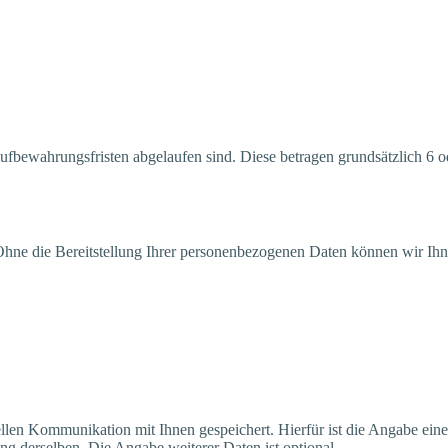
uf­be­wah­rungs­fris­ten abge­lau­fen sind. Die­se betra­gen grund­sätz­lich
g. Ohne die Bereit­stel­lung Ihrer per­so­nen­be­zo­ge­nen Daten kön­nen wir 
len Kom­mu­ni­ka­ti­on mit Ihnen gespei­chert. Hier­für ist die Anga­be ein
g der­sel­ben. Die Anga­be wei­te­rer Daten ist optional.