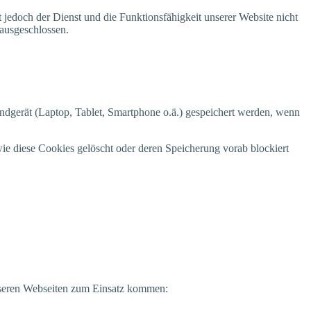
t jedoch der Dienst und die Funk­ti­ons­fä­hig­keit unse­rer Web­site nicht
h ausgeschlossen.
End­ge­rät (Lap­top, Tablet, Smart­phone o.ä.) gespei­chert wer­den, wenn
ie die­se Coo­kies gelöscht oder deren Spei­che­rung vor­ab blo­ckiert
nse­ren Web­sei­ten zum Ein­satz kommen: