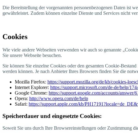
Die Bereit­stel­lung der vor­ge­nann­ten per­so­nen­be­zo­ge­nen Daten ist w
gewähr­leis­tet. Zudem kön­nen ein­zel­ne Diens­te und Ser­vices nicht ve
Coo­kies
Wie vie­le ande­re Web­sei­ten ver­wen­den wir auch so genann­te „Coo­kie
Sie unse­re Web­sei­te besuchen.
Sie kön­nen Sie ein­zel­ne Coo­kies oder den gesam­ten Coo­kie-Bestand lö
wer­den kön­nen. Je nach Anbie­ter Ihres Brow­sers fin­den Sie die not­wen
Mozil­la Fire­fox:
https://support.mozilla.org/de/kb/cookies-loe
Inter­net Explo­rer:
https://support.microsoft.com/de-de/help/17
Goog­le Chro­me:
https://support.google.com/accounts/answer/
Ope­ra:
http://www.opera.com/de/help
Safa­ri:
https://support.apple.com/kb/PH17191?locale=de_DE
Spei­cher­dau­er und ein­ge­setz­te Cookies:
Soweit Sie uns durch Ihre Brow­ser­ein­stel­lun­gen oder Zustim­mung di