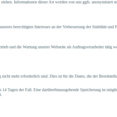
en. Infor­ma­tio­nen die­ser Art wer­den von uns ggfs. anony­mi­siert sta­tis­
es berech­tig­ten Inter­es­ses an der Ver­bes­se­rung der Sta­bi­li­tät und Fun
trieb und die War­tung unse­rer Web­sei­te als Auf­trags­ver­ar­bei­ter tätig 
t mehr erfor­der­lich sind. Dies ist für die Daten, die der Bereit­stel­lun
ns 14 Tagen der Fall. Eine dar­über­hin­aus­ge­hen­de Spei­che­rung ist mög­l
t.