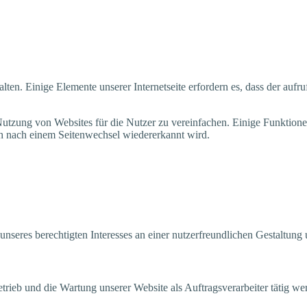
­ten. Eini­ge Ele­men­te unse­rer Inter­net­sei­te erfor­dern es, dass der auf­r
­zung von Web­sites für die Nut­zer zu ver­ein­fa­chen. Eini­ge Funk­tio­nen
uch nach einem Sei­ten­wech­sel wie­der­erkannt wird.
­res berech­tig­ten Inter­es­ses an einer nut­zer­freund­li­chen Gestal­tung
trieb und die War­tung unse­rer Web­site als Auf­trags­ver­ar­bei­ter tätig w