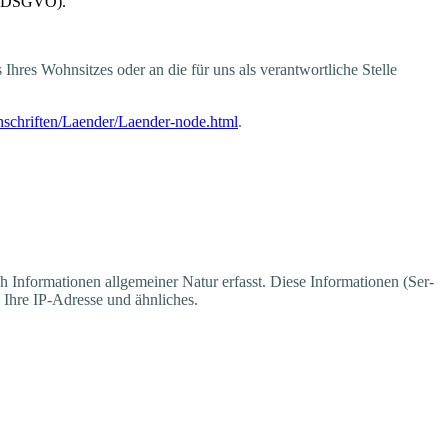
. 20 DSGVO).
hres Wohn­sit­zes oder an die für uns als ver­ant­wort­li­che Stel­le
nschriften/Laender/Laender-node.html
.
 Infor­ma­tio­nen all­ge­mei­ner Natur erfasst. Die­se Infor­ma­tio­nen (Ser­
s, Ihre IP-Adres­se und ähnliches.