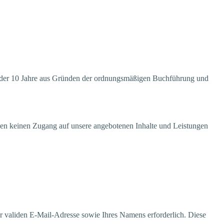
 6 oder 10 Jah­re aus Grün­den der ord­nungs­mä­ßi­gen Buch­füh­rung und
Ihnen kei­nen Zugang auf unse­re ange­bo­te­nen Inhal­te und Leis­tun­gen
er vali­den E-Mail-Adres­se sowie Ihres Namens erfor­der­lich. Die­se