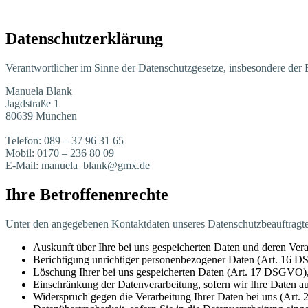
Daten­schutz­er­klä­rung
Ver­ant­wort­li­cher im Sin­ne der Daten­schutz­ge­set­ze, ins­be­son­de­re
Manue­la Blank
Jagd­stra­ße 1
80639 Mün­chen
Tele­fon: 089 – 37 96 31 65
Mobil: 0170 – 236 80 09
E-Mail: manuela_blank@gmx.de
Ihre Betrof­fe­nen­rech­te
Unter den ange­ge­be­nen Kon­takt­da­ten unse­res Daten­schutz­be­auf­trag­
Aus­kunft über Ihre bei uns gespei­cher­ten Daten und deren Ver
Berich­ti­gung unrich­ti­ger per­so­nen­be­zo­ge­ner Daten (Art. 16
Löschung Ihrer bei uns gespei­cher­ten Daten (Art. 17 DSGVO)
Ein­schrän­kung der Daten­ver­ar­bei­tung, sofern wir Ihre Daten 
Wider­spruch gegen die Ver­ar­bei­tung Ihrer Daten bei uns (Ar