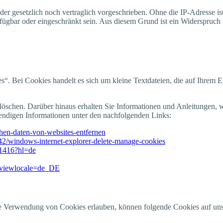
eder gesetz­lich noch ver­trag­lich vor­ge­schrie­ben. Ohne die IP-Adres­se is
r­füg­bar oder ein­ge­schränkt sein. Aus die­sem Grund ist ein Wider­spruc
s“. Bei Coo­kies han­delt es sich um klei­ne Text­da­tei­en, die auf Ihrem 
schen. Dar­über hin­aus erhal­ten Sie Infor­ma­tio­nen und Anlei­tun­gen, w
­di­gen Infor­ma­tio­nen unter den nach­fol­gen­den Links:
schen-daten-von-websites-entfernen
442/windows-internet-explorer-delete-manage-cookies
61416?hl=de
&viewlocale=de_DE
e Ver­wen­dung von Coo­kies erlau­ben, kön­nen fol­gen­de Coo­kies auf u