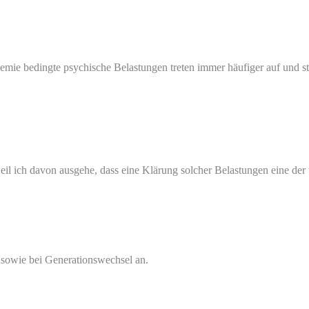
e beding­te psy­chi­sche Belas­tun­gen tre­ten immer häu­fi­ger auf und stel­
eil ich davon aus­ge­he, dass eine Klä­rung sol­cher Belas­tun­gen eine der w
h sowie bei Gene­ra­ti­ons­wech­sel an.