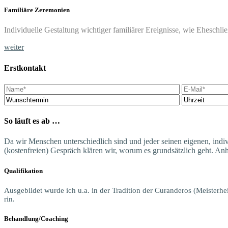
Fami­liä­re Zeremonien
Indi­vi­du­el­le Gestal­tung wich­ti­ger fami­liä­rer Ereig­nis­se, wie Ehe­sch
wei­ter
Erstkontakt
So läuft es ab …
Da wir Men­schen unter­schied­lich sind und jeder sei­nen eige­nen, indi­vi­
(kos­ten­frei­en) Gespräch klä­ren wir, wor­um es grund­sätz­lich geht. A
Qua­li­fi­ka­ti­on
Aus­ge­bil­det wur­de ich u.a. in der
Tra­di­ti­on der Curand­e­ros
(Meis­ter­he
rin
.
Behandlung/Coaching