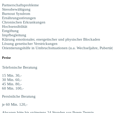
Part­ner­schafts­pro­ble­me
Stressbewältigung
Burn­out Syndrom
Ernährungsstörungen
Chro­ni­schen Erkrankungen
Hochsensibilität
Entgiftung
Impfbegleitung
Klä­rung emo­tio­na­ler, ener­ge­ti­scher und phy­si­scher Blockaden
Lösung gene­ti­scher Verstrickungen
Ori­en­tie­rungs­hil­fe in Umbruch­si­tua­tio­nen (u.a. Wech­sel­jah­re, Pubertät
Prei­se
Tele­fo­ni­sche Beratung
15 Min. 30,-
30 Min. 60,-
45 Min. 80,-
60 Min. 100,-
Per­sön­li­che Beratung
je 60 Min. 120,-
Absa­gen bit­te bis spä­tes­tens 24 Stun­den vor Ihrem Termin.