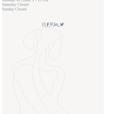
Satur­day
Clo­sed
Sun­day
Clo­sed