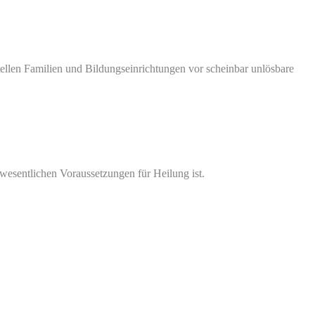
len Fami­li­en und Bil­dungs­ein­rich­tun­gen vor schein­bar unlös­ba­re
esent­li­chen Vor­aus­set­zun­gen für Hei­lung ist.