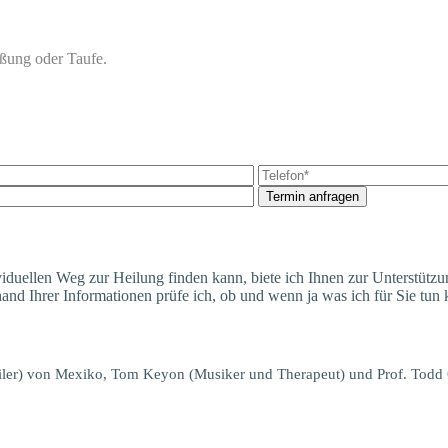
lie­ßung oder Taufe.
Termin anfragen
du­el­len Weg zur Hei­lung fin­den kann, bie­te ich Ihnen zur Unter­stüt­zung
nhand Ihrer Infor­ma­tio­nen prü­fe ich, ob und wenn ja was ich für Sie tun
i­ler) von Mexi­ko,
Tom Key­on
(Musi­ker und The­ra­peut)
und Prof. Todd O