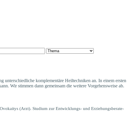
 unter­schied­li­che kom­ple­men­tä­re Heil­tech­ni­ken an. In einem ers­ten
 kann. Wir stim­men dann gemein­sam die wei­te­re Vor­ge­hens­wei­se ab.
vo­ka­i­tys
(Arzt).
Stu­di­um zur Ent­wick­lungs- und Erzie­hungs­be­ra­te­