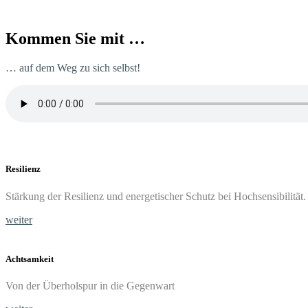
Kom­men Sie mit …
… auf dem Weg zu sich selbst!
Resi­li­enz
Stär­kung der Resi­li­enz und ener­ge­ti­scher Schutz bei Hochsensibilität
wei­ter
Acht­sam­keit
Von der Über­hol­spur in die Gegenwart