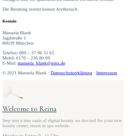
Die Bera­tung ersetzt kei­nen Arztbesuch.
Kon­takt
Manue­la Blank
Jagd­stra­ße 1
80639 München
Tele­fon: 089 – 37 96 31 65
Mobil: 0170 – 236 80 09
E-Mail:
manuela_blank@gmx.de
© 2021 Manue­la Blank ·
Daten­schutz­er­klä­rung
·
Impres­sum
Wel­co­me to Reina
Step into a true oasis of digi­tal beau­ty we devi­sed for your new
beau­ty cen­ter, resort or spa website.
Mon­day to Friday
9 - 11 Uhr