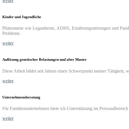
wei­ter
Kin­der und Jugendliche
Phä­no­me­ne wie Leg­asthe­nie, ADHS, Ernäh­rungs­stö­run­gen und Pan­de­mi
Probleme.
wei­ter
Auf­lö­sung gene­ti­scher Belas­tun­gen und alter Muster
Die­se Arbeit bil­det seit Jah­ren einen Schwer­punkt mei­ner Tätig­keit, w
wei­ter
Unter­neh­mens­be­ra­tung
Für Fami­li­en­un­ter­neh­men bie­te ich Unter­stüt­zung im Per­so­nal­be­reic
wei­ter