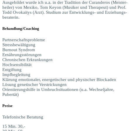
Aus­ge­bil­det wur­de ich u.a. in der
Tra­di­ti­on der Curand­e­ros
(Meis­ter­
hei­ler) von Mexi­ko,
Tom Key­on
(Musi­ker und The­ra­peut)
und Prof.
Todd Ovo­ka­i­tys
(Arzt).
Stu­di­um zur Ent­wick­lungs- und Erzie­hungs­
be­ra­te­rin
.
Behandlung/Coaching
Part­ner­schafts­pro­ble­me
Stressbewältigung
Burn­out Syndrom
Ernährungsstörungen
Chro­ni­schen Erkrankungen
Hochsensibilität
Entgiftung
Impfbegleitung
Klä­rung emo­tio­na­ler, ener­ge­ti­scher und phy­si­scher Blockaden
Lösung gene­ti­scher Verstrickungen
Ori­en­tie­rungs­hil­fe in Umbruch­si­tua­tio­nen (u.a. Wech­sel­jah­re,
Pubertät)
Prei­se
Tele­fo­ni­sche Beratung
15 Min. 30,-