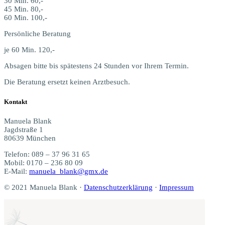
30 Min. 60,-
45 Min. 80,-
60 Min. 100,-
Per­sön­li­che Beratung
je 60 Min. 120,-
Absa­gen bit­te bis spä­tes­tens 24 Stun­den vor Ihrem Termin.
Die Bera­tung ersetzt kei­nen Arztbesuch.
Kon­takt
Manue­la Blank
Jagd­stra­ße 1
80639 München
Tele­fon: 089 – 37 96 31 65
Mobil: 0170 – 236 80 09
E-Mail:
manuela_blank@gmx.de
© 2021 Manue­la Blank ·
Daten­schutz­er­klä­rung
·
Impres­sum