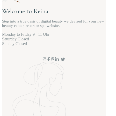
Wel­co­me to Reina
Step into a true oasis of digi­tal beau­ty we devi­sed for your new
beau­ty cen­ter, resort or spa website.
Mon­day to Friday
9 - 11 Uhr
Satur­day
Clo­sed
Sun­day
Clo­sed