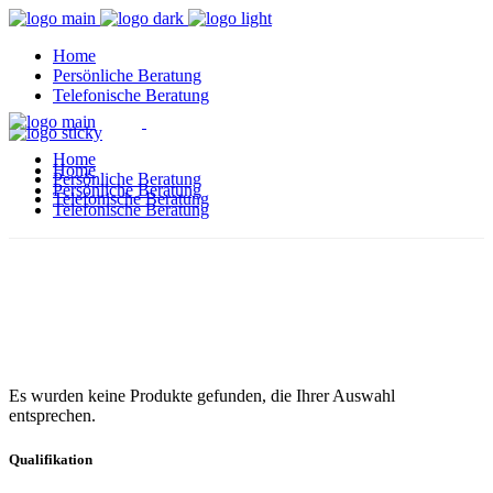
Home
Per­sön­li­che Beratung
Tele­fo­ni­sche Beratung
Home
Home
Per­sön­li­che Beratung
Per­sön­li­che Beratung
Tele­fo­ni­sche Beratung
Tele­fo­ni­sche Beratung
Shop
Es wur­den kei­ne Pro­duk­te gefun­den, die Ihrer Aus­wahl
entsprechen.
Qua­li­fi­ka­ti­on